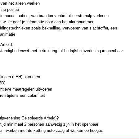
 van het alleen werken
je positie
de noodsituaties, van brandpreventie tot eerste hulp verlenen
e wijze geef je informatie door aan het alarmnummer
reddingstechnieken zoals beknelling, vervoeren van slachtoffer, een
eanimatie
Arbeid:
andighedenwet met betrekking tot bedrijfshulpverlening in openbaar
ingen (LEH) uitvoeren
ED)
ntieve maatregelen uitvoeren
en tijdens een calamiteit
lpverlening Geisoleerde Arbeid)?
tijd minimaal 2 personen aanwezig zijn in het openbaar
d om werken met de kettingmotorzaag of werken op hoogte.