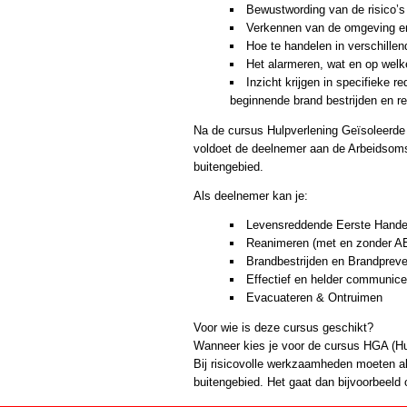
Bewustwording van de risico’s
Verkennen van de omgeving en 
Hoe te handelen in verschillen
Het alarmeren, wat en op welk
Inzicht krijgen in specifieke 
beginnende brand bestrijden en r
Na de cursus Hulpverlening Geïsoleerde 
voldoet de deelnemer aan de Arbeidsomst
buitengebied.
Als deelnemer kan je:
Levensreddende Eerste Handel
Reanimeren (met en zonder A
Brandbestrijden en Brandpreve
Effectief en helder communicer
Evacuateren & Ontruimen
Voor wie is deze cursus geschikt?
Wanneer kies je voor de cursus HGA (Hu
Bij risicovolle werkzaamheden moeten al
buitengebied. Het gaat dan bijvoorbeel