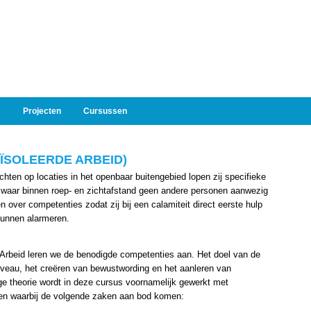
D
Projecten
Cursussen
ÏSOLEERDE ARBEID)
ten op locaties in het openbaar buitengebied lopen zij specifieke
 waar binnen roep- en zichtafstand geen andere personen aanwezig
 over competenties zodat zij bij een calamiteit direct eerste hulp
kunnen alarmeren.
e Arbeid leren we de benodigde competenties aan. Het doel van de
niveau, het creëren van bewustwording en het aanleren van
e theorie wordt in deze cursus voornamelijk gewerkt met
ingen waarbij de volgende zaken aan bod komen: