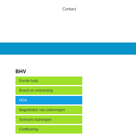
Contact
BHV
Eerste hulp
Brand en ontruiming
HGA
Begeleiden van oefeningen
Scenario trainingen
Certficering