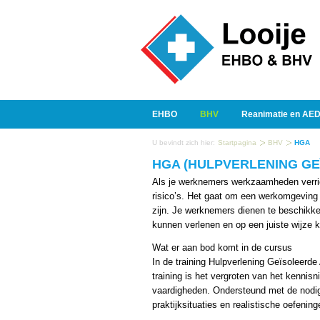
EHBO
BHV
Reanimatie en AE
U bevindt zich hier:
Startpagina
BHV
HGA
HGA (HULPVERLENING GE
Als je werknemers werkzaamheden verrich
risico’s. Het gaat om een werkomgeving
zijn. Je werknemers dienen te beschikken
kunnen verlenen en op een juiste wijze 
Wat er aan bod komt in de cursus
In de training Hulpverlening Geïsoleerd
training is het vergroten van het kennis
vaardigheden. Ondersteund met de nodig
praktijksituaties en realistische oefen