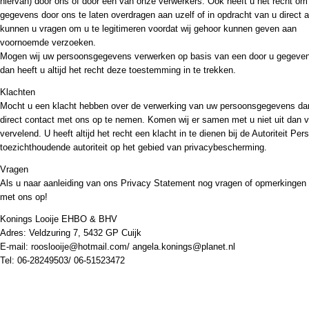
hiervan) door ons of door één van onze verwerkers. Ook heeft u het recht om
gegevens door ons te laten overdragen aan uzelf of in opdracht van u direct a
kunnen u vragen om u te legitimeren voordat wij gehoor kunnen geven aan
voornoemde verzoeken.
Mogen wij uw persoonsgegevens verwerken op basis van een door u gegeven
dan heeft u altijd het recht deze toestemming in te trekken.
Klachten
Mocht u een klacht hebben over de verwerking van uw persoonsgegevens dan 
direct contact met ons op te nemen. Komen wij er samen met u niet uit dan vin
vervelend. U heeft altijd het recht een klacht in te dienen bij de Autoriteit Pe
toezichthoudende autoriteit op het gebied van privacybescherming.
Vragen
Als u naar aanleiding van ons Privacy Statement nog vragen of opmerkingen
met ons op!
Konings Looije EHBO & BHV
Adres: Veldzuring 7, 5432 GP Cuijk
E-mail: rooslooije@hotmail.com/ angela.konings@planet.nl
Tel: 06-28249503/ 06-51523472